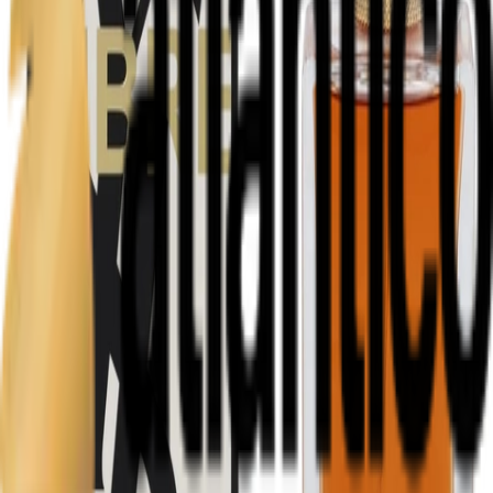
Gel De Banho / Sabonete Liquido
Hidratantes
Esfoliante
Cabelo
Pasta
Skincare
Spray Corporal
Aerosol Ambiente
Eletronicos
Início
Perfume Francês
Yves Saint Laurent
. Yves Saint Laurent Libre Eau De Parfum Intense 90ml
Yves Saint Laurent
. Yves Saint Laurent Libre Eau De
Parfum Intense 90ml
SKU:
16793
R$ 849,00
Falar com vendedor