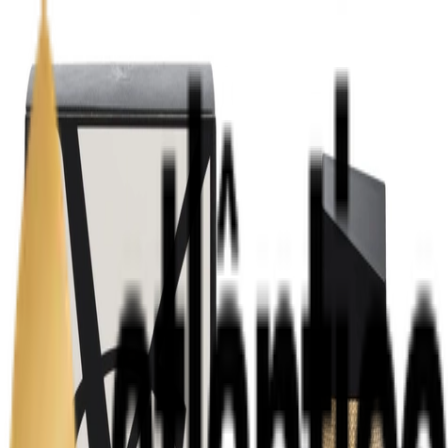
Atendimento
WHATSAPP
0
Meu
CARRINHO
PROMOÇÕES
Perfume Árabe
Perfume Francês
Perfumes De Nicho
Perfumes Miniatura
Body Splash
Kits
Óleo Perfumado