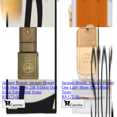
Adicionar ao carrinho
Você também pode gostar
Jacques Bogart
. Jacques Bogart
Jacques Bogart
. Jacques Bogart
One Man Show 24k Edition Oud
One Lady Show Edp 100ml
Elixir Edp 100ml Tester
Tester
R$ 175,00
R$ 175,00
Carrinho
Carrinho
©
2026
Todos os direitos reservados.