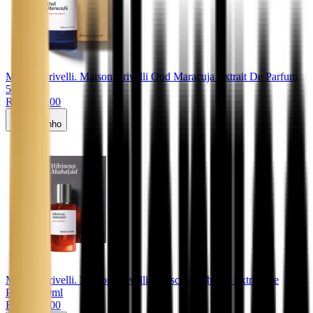
Maison Crivelli
. Maison Crivelli Oud Maracuja Extrait De Parfum
50ml
R$ 2.500,00
Carrinho
Maison Crivelli
. Maison Crivelli Hibiscus Mahajad Extrait De
Parfum 50ml
R$ 2.300,00