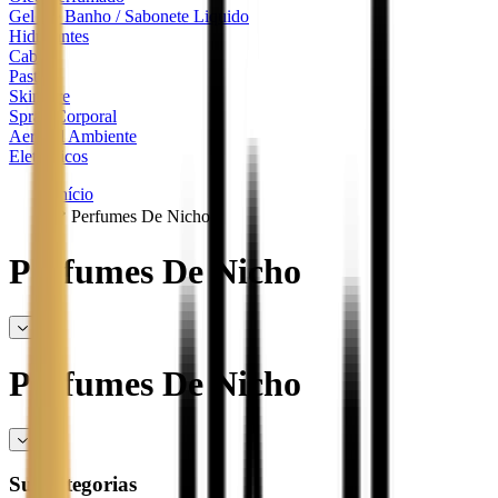
Gel De Banho / Sabonete Liquido
Hidratantes
Cabelo
Pasta
Skincare
Spray Corporal
Aerosol Ambiente
Eletronicos
Início
Perfumes De Nicho
Perfumes De Nicho
Perfumes De Nicho
Subcategorias