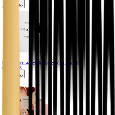
Carrinho
Marca Genérica
. Byredo Gypsy Water Edp 100ml
R$ 1.739,00
Carrinho