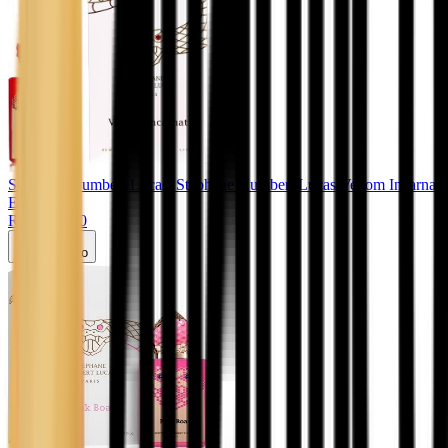
Stephane Humbert Lucas
. Stephane Humbert Lucas Venom Incarnat
Edp 50ml
R$ 1.450,00
Carrinho