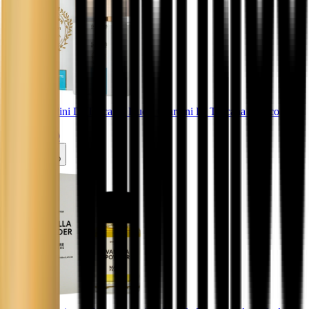
Ducci Giardini Di Toscana
. Ducci Giardini Di Toscana Bianco
Latte 100ml
R$ 1.149,00
Carrinho