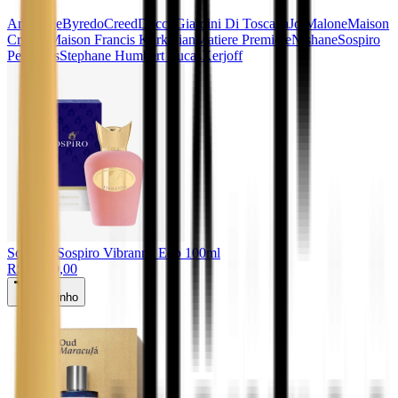
Amouage
Byredo
Creed
Ducci Giardini Di Toscana
Jo Malone
Maison
Crivelli
Maison Francis Kurkdjian
Matiere Premiere
Nishane
Sospiro
Perfumes
Stephane Humbert Lucas
Xerjoff
Sospiro
. Sospiro Vibranna Edp 100ml
R$ 1.450,00
Carrinho