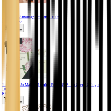
Amouage
. Amouage Guidance 100ml
R$ 2.650,00
Carrinho
Jo Malone
. Jo Malone London Peony & Blush Suede Cologne
100ml
R$ 869,00
Carrinho