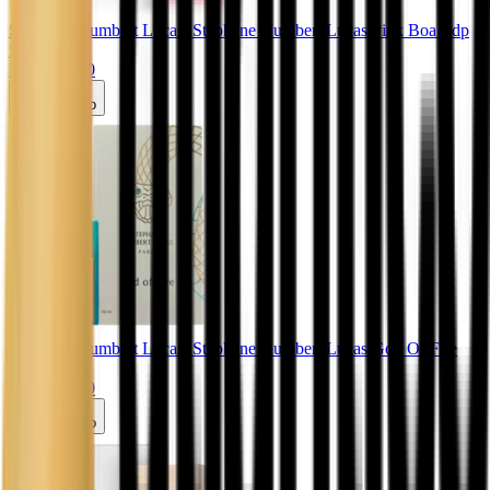
Stephane Humbert Lucas
. Stephane Humbert Lucas Pink Boa Edp
50ml
R$ 1.450,00
Carrinho
Stephane Humbert Lucas
. Stephane Humbert Lucas God Of Fire
Edp 50ml
R$ 1.490,00
Carrinho