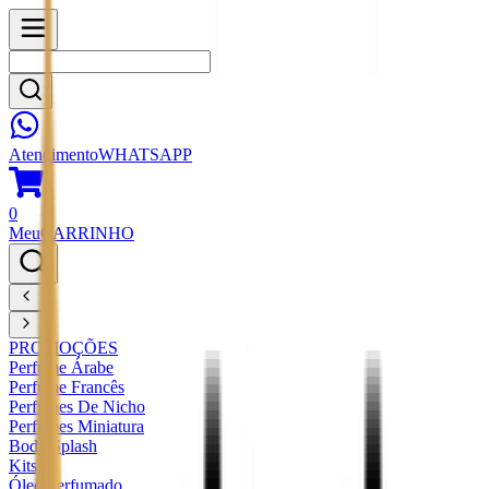
Atendimento
WHATSAPP
0
Meu
CARRINHO
PROMOÇÕES
Perfume Árabe
Perfume Francês
Perfumes De Nicho
Perfumes Miniatura
Body Splash
Kits
Óleo Perfumado