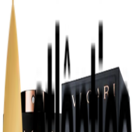
Atendimento
WHATSAPP
0
Meu
CARRINHO
PROMOÇÕES
Perfume Árabe
Perfume Francês
Perfumes De Nicho
Perfumes Miniatura
Body Splash
Kits
Óleo Perfumado