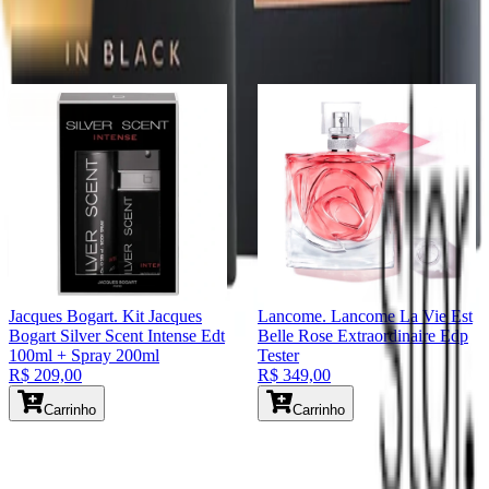
Você também pode gostar
Jacques Bogart
. Kit Jacques
Lancome
. Lancome La Vie Est
Bogart Silver Scent Intense Edt
Belle Rose Extraordinaire Edp
100ml + Spray 200ml
Tester
R$ 209,00
R$ 349,00
Carrinho
Carrinho
©
2026
Todos os direitos reservados.
Desenvolvido por