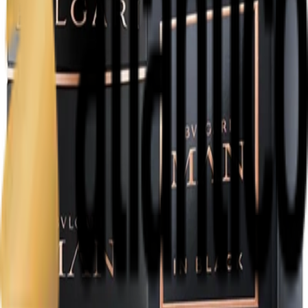
Gel De Banho / Sabonete Liquido
Hidratantes
Esfoliante
Cabelo
Pasta
Skincare
Spray Corporal
Aerosol Ambiente
Eletronicos
Início
Perfume Francês
Bvlgari
. Bvlgari Man In Black Edp 100ml
Bvlgari
. Bvlgari Man In Black Edp 100ml
SKU:
13884
R$ 655,00
R$ 599,00
Falar com vendedor
Adicionar ao carrinho